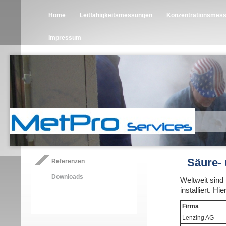
Home
Leitfähigkeitsmessungen
Konzentrationsmes
Impressum
Säure-
Referenzen
Downloads
Weltweit sin
installiert. H
Fi
Lenzing AG