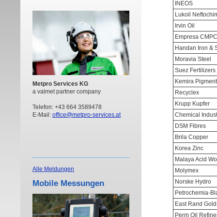
INEOS
Lukoil Neftochi
Irvin Oil
Empresa CMP
Handan Iron & S
Moravia Steel
Suez Fertilizers
Kemira Pigment
Metpro Services KG
a valmet partner company
Recyclex
Krupp Kupfer
Telefon: +43 664 3589478
E-Mail:
office@metpro-services.at
Chemical Indust
DSM Fibres
Brila Copper
Korea Zinc
Malaya Acid Wo
Alle Meldungen
Molymex
Norske Hydro
Mobile Messungen
Petrochemia-B
East Rand Gold
Perm Oil Refine