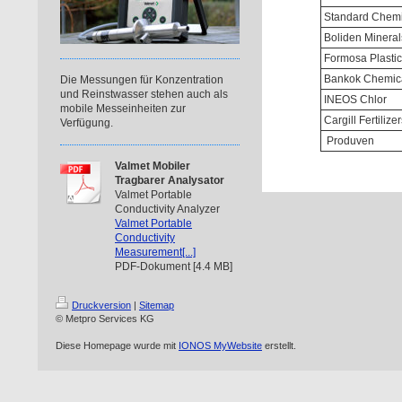
Standard Chemi
Boliden Mineral
Formosa Plasti
Bankok Chemic
Die Messungen für Konzentration
und Reinstwasser stehen auch als
INEOS Chlor
mobile Messeinheiten zur
Cargill Fertilize
Verfügung.
Produven
Valmet Mobiler
Tragbarer Analysator
Valmet Portable
Conductivity Analyzer
Valmet Portable
Conductivity
Measurement[...]
PDF-Dokument [4.4 MB]
Druckversion
|
Sitemap
© Metpro Services KG
Diese Homepage wurde mit
IONOS MyWebsite
erstellt.